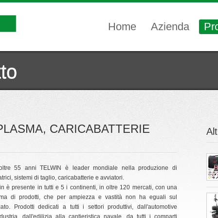
Home
Azienda
Pro
to
 PLASMA, CARICABATTERIE
Alt
ltre 55 anni TELWIN è leader mondiale nella produzione di
trici, sistemi di taglio, caricabatterie e avviatori.
in è presente in tutti e 5 i continenti, in oltre 120 mercati, con una
a di prodotti, che per ampiezza e vastità non ha eguali sul
ato. Prodotti dedicati a tutti i settori produttivi, dall'automotive
ndustria, dall'edilizia alla cantieristica navale, da tutti i comparti