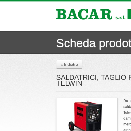
Scheda prodot
« Indietro
SALDATRICI, TAGLIO
TELWIN
Da o
salda
Telw
gamm
merc
all'i